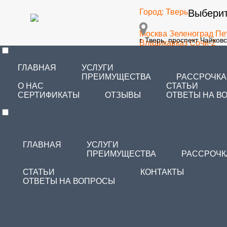
Город:
Тверь
Выберит
Москва
Зеленоград
Пе
г. Тверь, проспект Чайковс
Владикавказ
Сочи-2
Самара
Тольятти
Чита
Зеленоград
Благовеще
ГЛАВНАЯ
УСЛУГИ
Санкт-Петербург
Челя
ПРЕИМУЩЕСТВА
РАССРОЧКА
О НАС
СТАТЬИ
СЕРТИФИКАТЫ
ОТЗЫВЫ
ОТВЕТЫ НА В
ГЛАВНАЯ
УСЛУГИ
ПРЕИМУЩЕСТВА
РАССРОЧК
СТАТЬИ
КОНТАКТЫ
ОТВЕТЫ НА ВОПРОСЫ